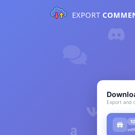
EXPORT
COMME
Downloa
Export and 
1
असीम