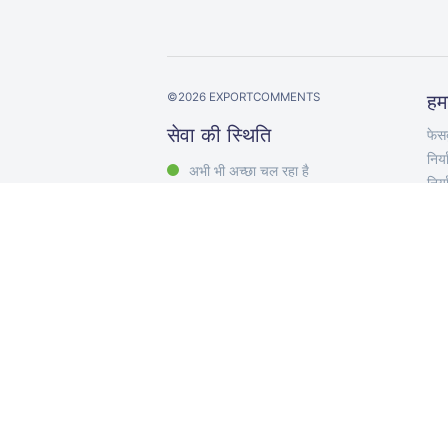
©
2026
EXPORTCOMMENTS
हम
सेवा की स्थिति
फेसब
निर्
अभी भी अच्छा चल रहा है
निर्
ट्वि
ट्वि
YouT
निर्
निर
Exp
टिप्