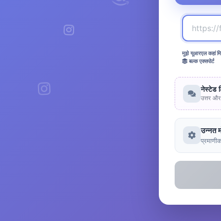
मुझे यूआरएल कहां मि
बल्क एक्सपोर्ट
नेस्टेड 
उत्तर और 
उन्नत 
प्रमाणीक