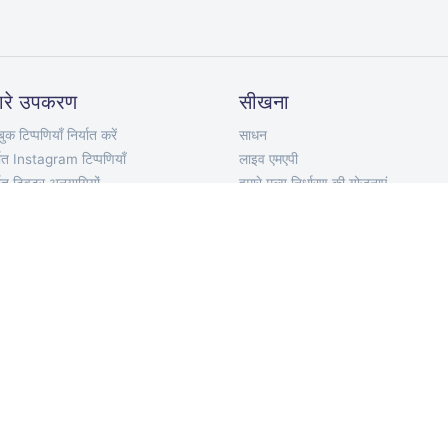
ारे उपकरण
सीखना
ुक टिप्पणियाँ निर्यात करें
साधन
यात Instagram टिप्पणियाँ
लाइव एमएपी
यात ट्विटर अनुयायियों
हमारे मूल्य निर्धारण की योजनाएं
टर निर्यात करें
एपीआई प्रलेखन
टर ट्वीट निर्यात करें
टेलीग्राम बॉट
ube टिप्पणियाँ निर्यात करें
क्रोम एक्सटेंशन
यात TikTok टिप्पणियाँ
मोबाइल ऐप
्यात VKontakte टिप्पणियाँ
ort Discord Chat
पणी पिकर