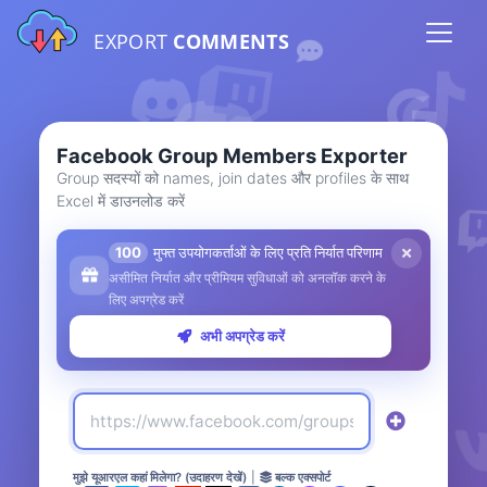
EXPORT
COMMENTS
Facebook Group Members Exporter
Group सदस्यों को names, join dates और profiles के साथ
Excel में डाउनलोड करें
100
मुफ्त उपयोगकर्ताओं के लिए प्रति निर्यात परिणाम
असीमित निर्यात और प्रीमियम सुविधाओं को अनलॉक करने के
लिए अपग्रेड करें
अभी अपग्रेड करें
मुझे यूआरएल कहां मिलेगा? (उदाहरण देखें)
|
बल्क एक्सपोर्ट