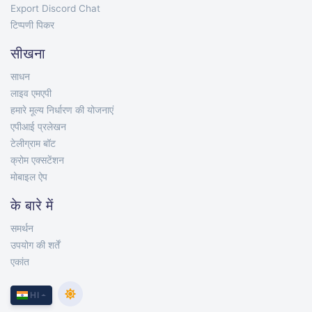
Export Discord Chat
टिप्पणी पिकर
सीखना
साधन
लाइव एमएपी
हमारे मूल्य निर्धारण की योजनाएं
एपीआई प्रलेखन
टेलीग्राम बॉट
क्रोम एक्सटेंशन
मोबाइल ऐप
के बारे में
समर्थन
उपयोग की शर्तें
एकांत
HI