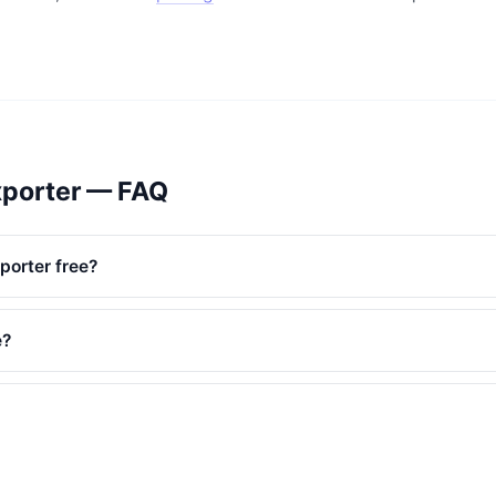
xporter — FAQ
porter free?
e?
uded?