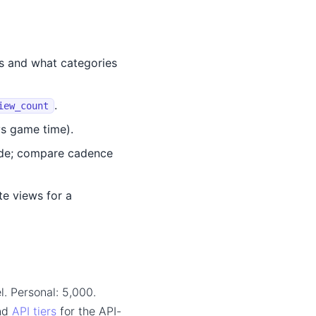
ts and what categories
.
iew_count
vs game time).
side; compare cadence
e views for a
l. Personal: 5,000.
and
API tiers
for the API-