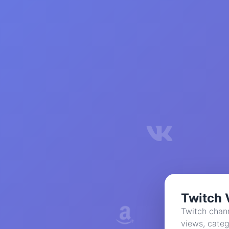
Twitch 
Twitch chann
views, categ