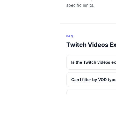
specific limits.
FAQ
Twitch Videos E
Is the Twitch videos ex
Can I filter by VOD typ
Are clips included?
Are deleted VODs incl