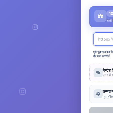
1
असीम
मुझे यूआरएल कहां मि
बल्क एक्सपोर्ट
नेस्टेड 
उत्तर और 
उन्नत 
प्रमाणीक