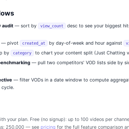
lows
 audit
— sort by
desc to see your biggest hi
view_count
— pivot
by day-of-week and hour against
created_at
v
p by
to chart your content split (Just Chatting 
category
benchmarking
— pull two competitors' VOD lists side by 
ctive
— filter VODs in a date window to compute aggregat
 cycle.
ith your plan. Free (no signup): up to 100 videos per channe
ss: 250,000 — see
pricing
for the full feature comparison 