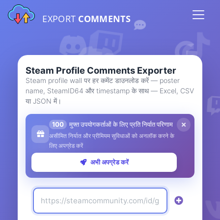
EXPORT
COMMENTS
Steam Profile Comments Exporter
Steam profile wall पर हर कमेंट डाउनलोड करें — poster
name, SteamID64 और timestamp के साथ — Excel, CSV
या JSON में।
100
मुफ्त उपयोगकर्ताओं के लिए प्रति निर्यात परिणाम
असीमित निर्यात और प्रीमियम सुविधाओं को अनलॉक करने के
लिए अपग्रेड करें
अभी अपग्रेड करें