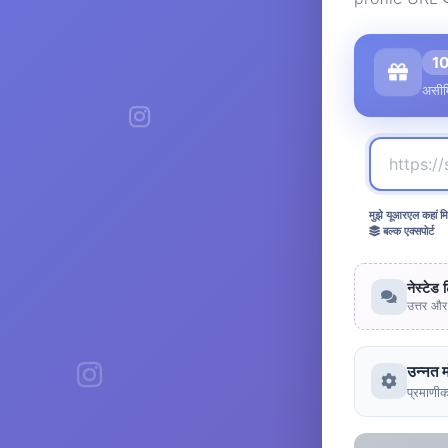
1
असीम
मुझे यूआरएल कहां मि
बल्क एक्सपोर्ट
नेस्टेड 
उत्तर और 
उन्नत 
प्रमाणीक