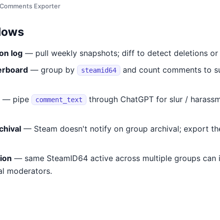
 Comments Exporter
lows
on log
— pull weekly snapshots; diff to detect deletions or 
erboard
— group by
and count comments to su
steamid64
— pipe
through ChatGPT for slur / harassme
comment_text
hival
— Steam doesn't notify on group archival; export the
ion
— same SteamID64 active across multiple groups can 
al moderators.