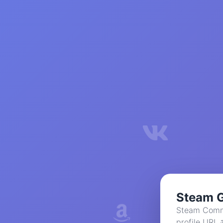
Steam 
Steam Commun
profile URL 