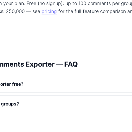
h your plan. Free (no signup): up to 100 comments per group
ss: 250,000 — see
pricing
for the full feature comparison 
mments Exporter — FAQ
orter free?
e groups?
ded?