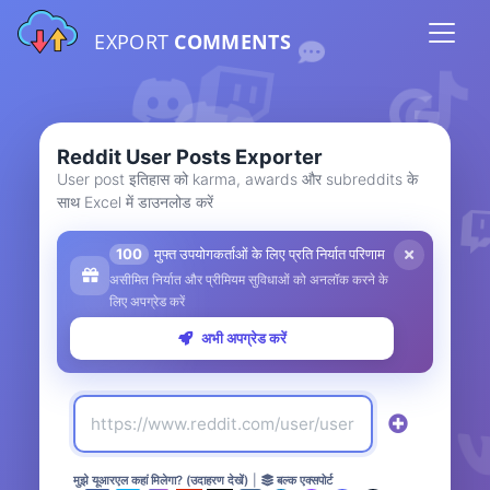
EXPORT
COMMENTS
Reddit User Posts Exporter
User post इतिहास को karma, awards और subreddits के
साथ Excel में डाउनलोड करें
100
मुफ्त उपयोगकर्ताओं के लिए प्रति निर्यात परिणाम
असीमित निर्यात और प्रीमियम सुविधाओं को अनलॉक करने के
लिए अपग्रेड करें
अभी अपग्रेड करें
मुझे यूआरएल कहां मिलेगा? (उदाहरण देखें)
|
बल्क एक्सपोर्ट