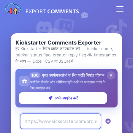
EXPORT
COMMENTS
Kickstarter Comments Exporter
हर Kickstarter कैंपेन कमेंट डाउनलोड करें — backer name,
backer-status flag, creator-reply flag और timestamps
के साथ — Excel, CSV या JSON में।
100
मुफ्त उपयोगकर्ताओं के लिए प्रति निर्यात परिणाम
असीमित निर्यात और प्रीमियम सुविधाओं को अनलॉक करने के
लिए अपग्रेड करें
अभी अपग्रेड करें