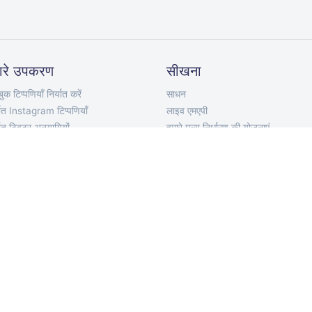
ारे उपकरण
सीखना
ुक टिप्पणियाँ निर्यात करें
साधन
यात Instagram टिप्पणियाँ
लाइव एमएपी
यात ट्विटर अनुयायियों
हमारे मूल्य निर्धारण की योजनाएं
टर निर्यात करें
एपीआई प्रलेखन
टर ट्वीट निर्यात करें
टेलीग्राम बॉट
ube टिप्पणियाँ निर्यात करें
क्रोम एक्सटेंशन
यात TikTok टिप्पणियाँ
मोबाइल ऐप
्यात VKontakte टिप्पणियाँ
ort Discord Chat
पणी पिकर