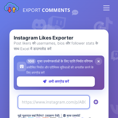
EXPORT
COMMENTS
Instagram Likes Exporter
Post likers को usernames, bios और follower stats के
साथ Excel में डाउनलोड करें
100
मुफ्त उपयोगकर्ताओं के लिए प्रति निर्यात परिणाम
असीमित निर्यात और प्रीमियम सुविधाओं को अनलॉक करने के
लिए अपग्रेड करें
अभी अपग्रेड करें
मुझे यूआरएल कहां मिलेगा? (उदाहरण देखें)
|
बल्क एक्सपोर्ट