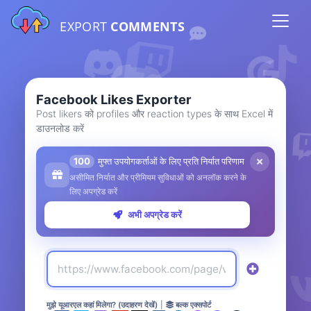
EXPORT
COMMENTS
Facebook Likes Exporter
Post likers को profiles और reaction types के साथ Excel में
डाउनलोड करें
100
मुफ्त उपयोगकर्ताओं के लिए प्रति निर्यात परिणाम
असीमित निर्यात और प्रीमियम सुविधाओं को अनलॉक करने के
लिए अपग्रेड करें
अभी अपग्रेड करें
मुझे यूआरएल कहां मिलेगा? (उदाहरण देखें)
|
बल्क एक्सपोर्ट